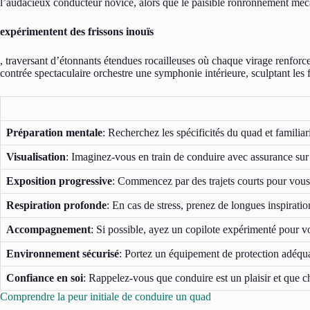
l’audacieux conducteur novice, alors que le paisible ronronnement méc
expérimentent des frissons inouïs
, traversant d’étonnants étendues rocailleuses où chaque virage renforce
contrée spectaculaire orchestre une symphonie intérieure, sculptant les 
Préparation mentale
: Recherchez les spécificités du quad et familiar
Visualisation
: Imaginez-vous en train de conduire avec assurance sur 
Exposition progressive
: Commencez par des trajets courts pour vous
Respiration profonde
: En cas de stress, prenez de longues inspiratio
Accompagnement
: Si possible, ayez un copilote expérimenté pour vo
Environnement sécurisé
: Portez un équipement de protection adéquat
Confiance en soi
: Rappelez-vous que conduire est un plaisir et que c
Comprendre la peur initiale de conduire un quad