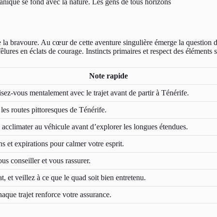
anique se fond avec la nature. Les gens de tous horizons
 la bravoure. Au cœur de cette aventure singulière émerge la question du
fêlures en éclats de courage. Instincts primaires et respect des éléments
Note rapide
isez-vous mentalement avec le trajet avant de partir à Ténérife.
les routes pittoresques de Ténérife.
 acclimater au véhicule avant d’explorer les longues étendues.
ns et expirations pour calmer votre esprit.
us conseiller et vous rassurer.
, et veillez à ce que le quad soit bien entretenu.
haque trajet renforce votre assurance.