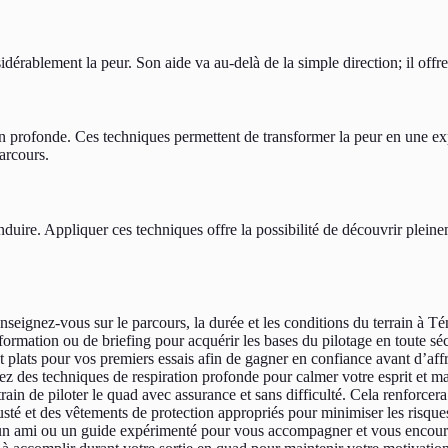
érablement la peur. Son aide va au-delà de la simple direction; il offre
n profonde. Ces techniques permettent de transformer la peur en une exp
arcours.
nduire. Appliquer ces techniques offre la possibilité de découvrir pleine
seignez-vous sur le parcours, la durée et les conditions du terrain à Tén
formation ou de briefing pour acquérir les bases du pilotage en toute sécu
et plats pour vos premiers essais afin de gagner en confiance avant d’aff
isez des techniques de respiration profonde pour calmer votre esprit et ma
rain de piloter le quad avec assurance et sans difficulté. Cela renforcera
sté et des vêtements de protection appropriés pour minimiser les risques 
 ami ou un guide expérimenté pour vous accompagner et vous encourage