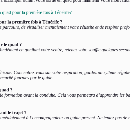
 à accomplir durant votre sortie en quad pour maintenir votre motivation
n quad pour la première fois à Ténérife?
r la première fois à Ténérife ?
e parcours, de visualiser mentalement votre réussite et de respirer pro
ur le quad ?
ondément en gonflant votre ventre, retenez votre souffle quelques second
icule. Concentrez-vous sur votre respiration, gardez un rythme régulier
écurité fournies par le guide.
 quad ?
de formation avant la conduite. Cela vous permettra d’apprendre les bas
nt le trajet ?
 immédiatement à l’accompagnateur ou guide présent. Ne tentez pas de 