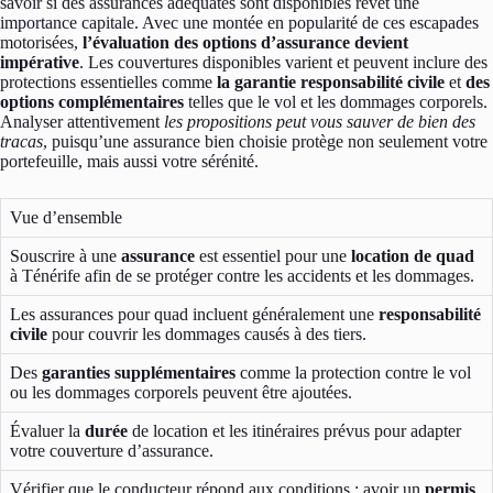
savoir si des assurances adéquates sont disponibles revêt une
importance capitale. Avec une montée en popularité de ces escapades
motorisées,
l’évaluation des options d’assurance devient
impérative
. Les couvertures disponibles varient et peuvent inclure des
protections essentielles comme
la garantie responsabilité civile
et
des
options complémentaires
telles que le vol et les dommages corporels.
Analyser attentivement
les propositions peut vous sauver de bien des
tracas
, puisqu’une assurance bien choisie protège non seulement votre
portefeuille, mais aussi votre sérénité.
Vue d’ensemble
Souscrire à une
assurance
est essentiel pour une
location de quad
à Ténérife afin de se protéger contre les accidents et les dommages.
Les assurances pour quad incluent généralement une
responsabilité
civile
pour couvrir les dommages causés à des tiers.
Des
garanties supplémentaires
comme la protection contre le vol
ou les dommages corporels peuvent être ajoutées.
Évaluer la
durée
de location et les itinéraires prévus pour adapter
votre couverture d’assurance.
Vérifier que le conducteur répond aux conditions : avoir un
permis